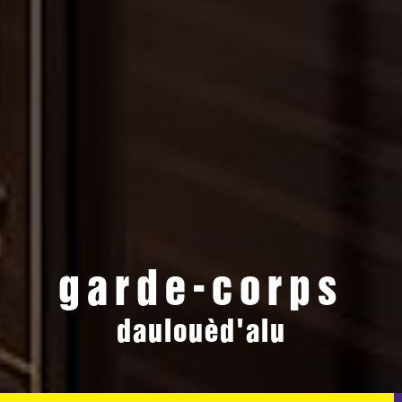
garde-corps
daulouèd'alu