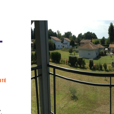
-
ITÉ
,