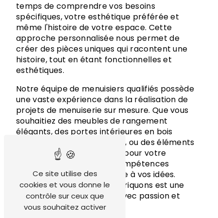
temps de comprendre vos besoins
spécifiques, votre esthétique préférée et
même l'histoire de votre espace. Cette
approche personnalisée nous permet de
créer des pièces uniques qui racontent une
histoire, tout en étant fonctionnelles et
esthétiques.
Notre équipe de menuisiers qualifiés possède
une vaste expérience dans la réalisation de
projets de menuiserie sur mesure. Que vous
souhaitiez des meubles de rangement
élégants, des portes intérieures en bois
magnifiquement travaillées, ou des éléments
architecturaux sur mesure pour votre
domicile, nous avons les compétences
Ce site utilise des
nécessaires pour donner vie à vos idées.
Chaque pièce que nous fabriquons est une
cookies et vous donne le
œuvre d'art en soi, créée avec passion et
contrôle sur ceux que
dévouement.
vous souhaitez activer