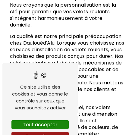
Nous croyons que la personnalisation est la
clé pour garantir que vos volets roulants
s'intègrent harmonieusement à votre
domicile.
La qualité est notre principale préoccupation
chez Daulouèd'Alu. Lorsque vous choisissez nos
services d'installation de volets roulants, vous
choisissez des produits conçus pour durer. Nos
volets roulants sont dotés de mécanismes de
haute qualité, de finitions impeccables et de
fonctionnalités innovantes pour une
expérience utilisateur optimale. Nous mettons
Ce site utilise des
l'accent sur la satisfaction de nos clients et
cookies et vous donne le
visons toujours l'excellence.
contrôle sur ceux que
Outre leur aspect fonctionnel, nos volets
vous souhaitez activer
roulants ajoutent également une dimension
esthétique à votre domicile. Ils sont
Tout accepter
disponibles dans une variété de couleurs, de
styles et de finitions pour compléter