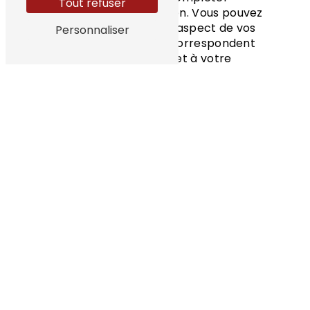
Tout refuser
l'apparence de votre maison. Vous pouvez
ainsi personnaliser chaque aspect de vos
Personnaliser
volets roulants pour qu'ils correspondent
parfaitement à votre goût et à votre
décoration intérieure.
Chez Daulouèd'Alu, nous sommes fiers de
servir la communauté de Hossegor en
fournissant des services d'installation de
volets roulants de qualité exceptionnelle.
Notre engagement envers l'excellence se
reflète dans chaque projet que nous
entreprenons, et nous sommes déterminés à
vous offrir des solutions de volets roulants qui
améliorent la fonctionnalité, la sécurité et
l'esthétique de votre domicile.
N'hésitez pas à nous contacter dès aujourd'hui
pour discuter de vos besoins en matière de
volets roulants. Chez Daulouèd'Alu, notre
priorité absolue est votre satisfaction en tant